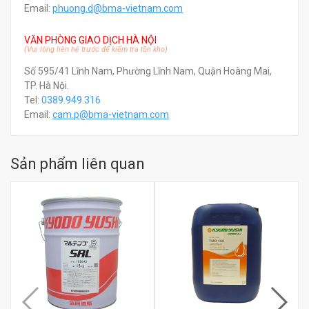
Email:
phuong.d@bma-vietnam.com
VĂN PHÒNG GIAO DỊCH HÀ NỘI
(Vui lòng liên hệ trước để kiểm tra tồn kho)
Số 595/41 Lĩnh Nam, Phường Lĩnh Nam, Quận Hoàng Mai,
TP. Hà Nội.
Tel:
0389.949.316
Email:
c
am.p@bma-vietnam.com
Sản phẩm liên quan