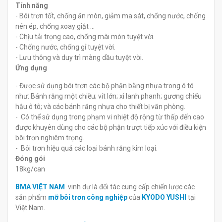
Tính năng
- Bôi trơn tốt, chống ăn mòn, giảm ma sát, chống nước, chống
nén ép, chống xoay giật …
- Chịu tải trọng cao, chống mài mòn tuyệt vời.
- Chống nước, chống gỉ tuyệt vời.
- Lưu thông và duy trì màng dầu tuyệt vời.
Ứng dụng
- Được sử dụng bôi trơn các bộ phận bằng nhựa trong ô tô
như: Bánh răng một chiều; vít lớn; xi lanh phanh; gương chiếu
hậu ô tô; và các bánh răng nhựa cho thiết bị văn phòng.
- Có thể sử dụng trong phạm vi nhiệt độ rộng từ thấp đến cao
được khuyên dùng cho các bộ phận trượt tiếp xúc với điều kiện
bôi trơn nghiêm trọng.
- Bôi trơn hiệu quả các loại bánh răng kim loại.
Đóng gói
18kg/can
BMA VIỆT NAM
vinh dự là đối tác cung cấp chiến lược các
sản phẩm
mỡ bôi trơn công nghiệp
của
KYODO YUSHI
tại
Việt Nam.