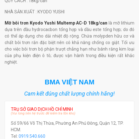
QUY CÁCH
: 18kg/can
NHÀ SẢN XUẤT
: KYODO YUSHI
Mỡ bôi trơn Kyodo Yushi Multemp AC-D 18kg/can
là mỡ lithium
dựa trên đầu hydrocacbon tổng hợp và dầu este tổng hợp; do đó
có thể áp dụng cho dải nhiệt độ rộng. Chứa molypden hữu cơ và
chất bôi trơn rắn đặc biệt nên có khả năng chống co giật. Tối ưu
cho việc bôi trơn bộ phận trượt chẳng hạn như bánh răng kim loại
của phụ kiện điện ô tô; được vận hành trong điều kiện rất khắc
nghiệt.
BMA VIỆT NAM
Cam kết đúng chất lượng chính hãng!
TRỤ SỞ GIAO DỊCH HỒ CHÍ MINH
(Vui lòng liên hệ trước để kiểm tra tồn kho)
Số 59/66 Võ Thị Thừa, Phường An Phú Đông, Quận 12, TP.
HCM.
Tel:
0919.540.660