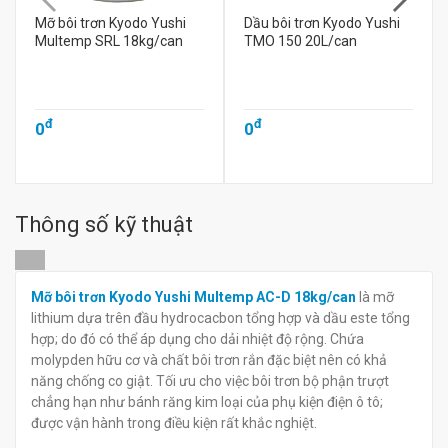
Mỡ bôi trơn Kyodo Yushi
Dầu bôi trơn Kyodo Yushi
Multemp SRL 18kg/can
TMO 150 20L/can
đ
đ
0
0
Thông số kỹ thuật
Mỡ bôi trơn Kyodo Yushi Multemp AC-D 18kg/can
là mỡ
lithium dựa trên đầu hydrocacbon tổng hợp và dầu este tổng
hợp; do đó có thể áp dụng cho dải nhiệt độ rộng. Chứa
molypden hữu cơ và chất bôi trơn rắn đặc biệt nên có khả
năng chống co giật. Tối ưu cho việc bôi trơn bộ phận trượt
chẳng hạn như bánh răng kim loại của phụ kiện điện ô tô;
được vận hành trong điều kiện rất khắc nghiệt.