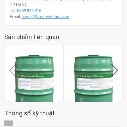
TP. Hà Nội.
Tel:
0389.949.316
Email:
c
am.p@bma-vietnam.com
Sản phẩm liên quan
Thông số kỹ thuật
Dầu rửa Dupont Vertrel
Dầu rửa Dupont Vertrel
Specialty
SFR