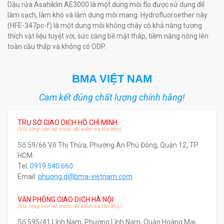
Dầu rửa Asahiklin AE3000 là một dung môi flo được sử dụng để
làm sạch, làm khô và làm dung môi mang. Hydrofluoroether này
(HFE-347pc-f) là một dung môi không cháy có khả năng tương
thích vật liệu tuyệt vời, sức căng bề mặt thấp, tiềm năng nóng lên
toàn cầu thấp và không có ODP.
BMA VIỆT NAM
Cam kết đúng chất lượng chính hãng!
TRỤ SỞ GIAO DỊCH HỒ CHÍ MINH
(Vui lòng liên hệ trước để kiểm tra tồn kho)
Số 59/66 Võ Thị Thừa, Phường An Phú Đông, Quận 12, TP.
HCM.
Tel:
0919.540.660
Email:
phuong.d@bma-vietnam.com
VĂN PHÒNG GIAO DỊCH HÀ NỘI
(Vui lòng liên hệ trước để kiểm tra tồn kho)
Số 595/41 Lĩnh Nam, Phường Lĩnh Nam, Quận Hoàng Mai,