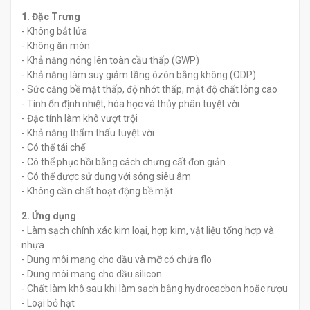
1. Đặc Trưng
- Không bắt lửa
- Không ăn mòn
đ
đ
0
0
- Khả năng nóng lên toàn cầu thấp (GWP)
- Khả năng làm suy giảm tầng ôzôn bằng không (ODP)
- Sức căng bề mặt thấp, độ nhớt thấp, mật độ chất lỏng cao
- Tính ổn định nhiệt, hóa học và thủy phân tuyệt vời
- Đặc tính làm khô vượt trội
- Khả năng thẩm thấu tuyệt vời
- Có thể tái chế
- Có thể phục hồi bằng cách chưng cất đơn giản
- Có thể được sử dụng với sóng siêu âm
- Không cần chất hoạt động bề mặt
2. Ứng dụng
- Làm sạch chính xác kim loại, hợp kim, vật liệu tổng hợp và
nhựa
- Dung môi mang cho dầu và mỡ có chứa flo
- Dung môi mang cho dầu silicon
- Chất làm khô sau khi làm sạch bằng hydrocacbon hoặc rượu
- Loại bỏ hạt