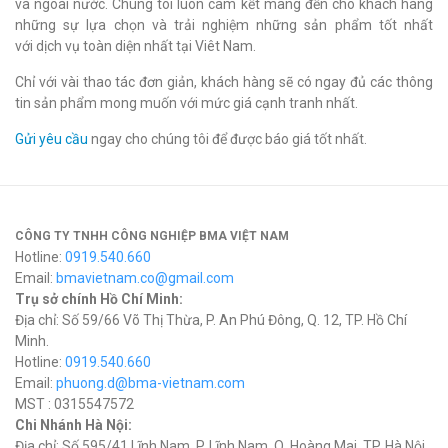
và ngoài nước. Chúng tôi luôn cam kết mang đến cho khách hàng
những sự lựa chọn và trải nghiệm những sản phẩm tốt nhất
với dịch vụ toàn diện nhất tại Viêt Nam.
Chỉ với vài thao tác đơn giản, khách hàng sẽ có ngay đủ các thông
tin sản phẩm mong muốn với mức giá cạnh tranh nhất.
Gửi yêu cầu
ngay cho chúng tôi để được báo giá tốt nhất.
CÔNG TY TNHH CÔNG NGHIỆP BMA VIỆT NAM
Hotline:
0919.540.660
Email:
bmavietnam.co@gmail.com
Trụ sở chính Hồ Chí Minh:
Địa chỉ: Số 59/66 Võ Thị Thừa, P. An Phú Đông, Q. 12, TP. Hồ Chí
Minh.
Hotline:
0919.540.660
Email:
phuong.d@bma-vietnam.com
MST : 0315547572
Chi Nhánh Hà Nội:
Địa chỉ: Số 595/41 Lĩnh Nam, P. Lĩnh Nam, Q. Hoàng Mai, TP. Hà Nội.