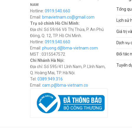
NAM
Tổng qua
Hotline:
0919.540.660
Email:
bmavietnam.co@gmail.com
Lịch sử 
Trụ sở chính Hồ Chí Minh:
Địa chỉ: Số 59/66 Võ Thị Thừa, P. An Phú
Giá trị 
Đông, Q. 12, TP. Hồ Chí Minh.
Hotline:
0919.540.660
Dịch vụ 
Email:
phuong.d@bma-vietnam.com
Đối tác 
MST : 0315547572
Chi Nhánh Hà Nội:
Tuyển d
Địa chỉ: Số 595/41 Lĩnh Nam, P. Lĩnh Nam,
Q. Hoàng Mai, TP. Hà Nội.
Tel:
0389.949.316
Email:
c
am.p@bma-vietnam.co