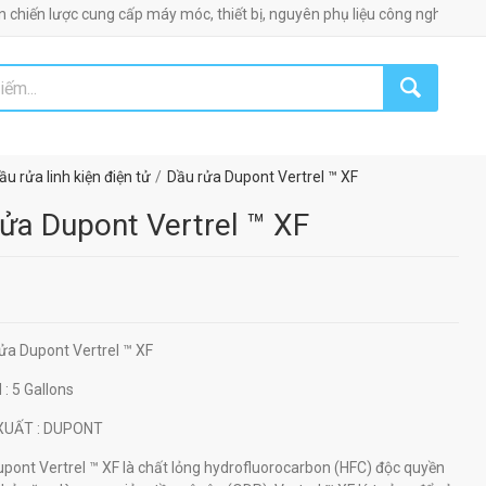
 lược cung cấp máy móc, thiết bị, nguyên phụ liệu công nghiệp!
ầu rửa linh kiện điện tử
Dầu rửa Dupont Vertrel ™ XF
ửa Dupont Vertrel ™ XF
rửa Dupont Vertrel ™ XF
H
: 5 Gallons
 XUẤT
: DUPONT
pont Vertrel ™ XF là chất lỏng hydrofluorocarbon (HFC) độc quyền