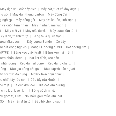
Máy dập đầu cốt dây điện
Máy cắt, tuốt vỏ dây điện
ng gói
Máy dán thùng carton
Máy đóng đai
g nghiệp
Máy đóng gói
Máy rửa khuôn, linh kiện
h và cuốn tem nhãn
Máy in nhãn, mã vạch
t
Máy siết vít
Máy cấp ốc vít
Máy buộc đầu túi
Xy lanh, thanh trượt
Băng tải & quấn trục
uroa Mitsuboshi
Dây curoa Bando
Xe đẩy
ao cắt công nghiệp
Màng PE chống gỉ VCI
Hạt chống ẩm
 (PTFE)
Băng keo giấy Kraft
Băng keo hai mặt
Tem nhãn, decal
Chất kết dính, keo dán
 nhũ tương
Keo dán silicone
Keo dạng chai xịt
hông
Dầu gia công cắt gọt
Dầu dập và cán nguội
Mỡ bôi trơn đa dụng
Mỡ bôi trơn chịu nhiệt
a chất tẩy rửa sơn
Dầu tẩy rửa khuôn
 bề mặt
Đá cắt kim loại
Đĩa cắt kim cương
u chịu lửa, luyện kim
Bông cách nhiệt
hu gom xỉ, Flux
Nồi nấu, gầu múc kim loại
ESD
Máy hàn điện tử
Bảo hộ phòng sạch