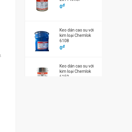
Dầu rửa Asahiklin AE 3000
đ
0
Dầu rửa bo m
t Virtre™ XMT
Vertrel SMT
đ
0
đ
0
Keo dán cao su với
kim loại Chemlok
6108
đ
0
.
Keo dán cao su với
kim loại Chemlok
6150
đ
0