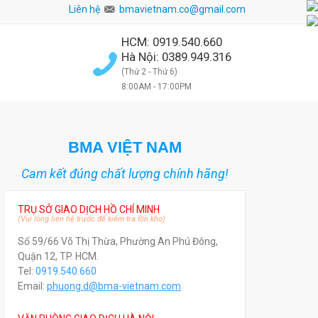
Liên hệ
bmavietnam.co@gmail.com
HCM: 0919.540.660
Hà Nội: 0389.949.316
(Thứ 2 - Thứ 6)
8:00AM - 17:00PM
BMA VIỆT NAM
Cam kết đúng chất lượng chính hãng!
TRỤ SỞ GIAO DỊCH HỒ CHÍ MINH
(Vui lòng liên hệ trước để kiểm tra tồn kho)
Số 59/66 Võ Thị Thừa, Phường An Phú Đông,
Quận 12, TP. HCM.
Tel:
0919.540.660
Email:
phuong.d@bma-vietnam.com