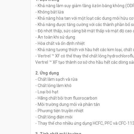
- Khả năng làm suy giảm tầng ôzôn bằng không (OD
Dầu rửa Dupont Vertrel
Dầu rửa Dupont
- Không bắt lửa
Specialty
- Khả năng hòa tan với một loạt các dung môi hữu cơ 
đ
0
- Khả năng được tăng cường với các thành phần bổ s
đ
0
- Độ nhớt thấp, sức căng bề mặt thấp và mật độ cao 
- An toàn khi sử dụng
- Hóa chất và ổn định nhiệt
- Khả năng tương thích với hầu hết các kim loại, chất
- Vertrel ™ XF có thể thay thế chất lỏng hydrochloro
Vertrel ™ XF tạo thành cơ sở cho hầu hết các dòng s
2. Ứng dụng
- Chất làm sạch và rửa
- Chất lỏng làm khô
- Loại bỏ hạt
- Hãng chất bôi trơn fluorocarbon
- Môi trường dung môi và phân tán
- Phương tiện truyền nhiệt
- Chất lỏng điện môi
- Thay thế cho nhiều ứng dụng HCFC, PFC và CFC-11