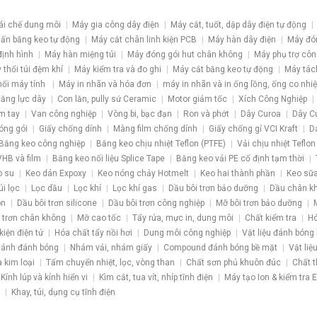
ái chế dung môi
Máy gia công dây điện
Máy cắt, tuốt, dập dây điện tự động
ấn băng keo tự động
Máy cắt chân linh kiện PCB
Máy hàn dây điện
Máy đó
định hình
Máy hàn miệng túi
Máy đóng gói hut chân không
Máy phụ trợ côn
 thổi túi đệm khí
Máy kiểm tra và đo ghi
Máy cắt băng keo tự động
Máy tác
nối máy tính
Máy in nhãn và hóa đơn
máy in nhãn và in ống lồng, ống co nhiệ
 căng lực dây
Con lăn, pully sứ Ceramic
Motor giảm tốc
Xích Công Nghiệp
m tay
Van công nghiệp
Vòng bi, bạc đạn
Ron và phớt
Dây Curoa
Dây C
óng gói
Giấy chống dính
Màng film chống dính
Giấy chống gỉ VCI Kraft
D
Băng keo công nghiệp
Băng keo chịu nhiệt Teflon (PTFE)
Vải chịu nhiệt Teflon
HB và film
Băng keo nối liệu Splice Tape
Băng keo vải PE cố định tạm thời
o su
Keo dán Expoxy
Keo nóng chảy Hotmelt
Keo hai thành phần
Keo sữa
úi lọc
Lọc dầu
Lọc khí
Lọc khí gas
Dầu bôi trơn bảo dưỡng
Dầu chân k
ôn
Dầu bôi trơn silicone
Dầu bôi trơn công nghiệp
Mỡ bôi trơn bảo dưỡng
 trơn chân không
Mỡ cao tốc
Tẩy rửa, mực in, dung môi
Chất kiểm tra
Hó
kiện điện tử
Hóa chất tẩy nồi hơi
Dung môi công nghiệp
Vật liệu đánh bóng
ánh đánh bóng
Nhám vải, nhám giấy
Compound đánh bóng bề mặt
Vật liệ
a kim loại
Tấm chuyển nhiệt, lọc, vòng than
Chất sơn phủ khuôn đúc
Chất t
Kính lúp và kính hiển vi
Kìm cắt, tua vít, nhíp tĩnh điện
Máy tạo Ion & kiểm tra 
Khay, túi, dụng cụ tĩnh điện