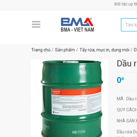
Đối tác uy tín chiến
Trang chủ
Sản phẩm
Tẩy rửa, mực in, dung môi
D
Dầu r
0
đ
MÃ
: Dầu 
QUY CÁC
NHÀ SẢN
Dầu rửa Du