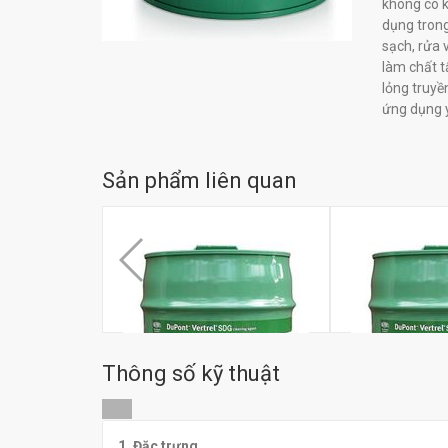
không có k
dụng trong
sạch, rửa 
làm chất t
lỏng truyề
ứng dụng y
Sản phẩm liên quan
Thông số kỹ thuật
1. Đặc trưng