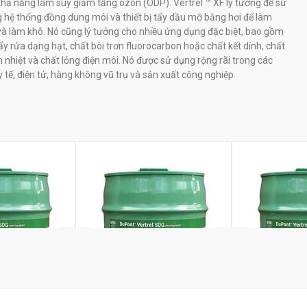
hả năng làm suy giảm tầng ôzôn (ODP). Vertrel ™ XF lý tưởng để sử
 hệ thống đồng dung môi và thiết bị tẩy dầu mỡ bằng hơi để làm
và làm khô. Nó cũng lý tưởng cho nhiều ứng dụng đặc biệt, bao gồm
ẩy rửa dạng hạt, chất bôi trơn fluorocarbon hoặc chất kết dính, chất
n nhiệt và chất lỏng điện môi. Nó được sử dụng rộng rãi trong các
 tế, điện tử, hàng không vũ trụ và sản xuất công nghiệp.