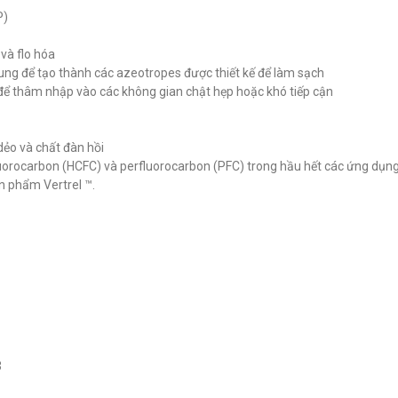
P)
 Vertrel SFR
Dầu rửa DUPONT Vertrel ™
Dầu rửa Dupon
SDG
PLUS
và flo hóa
ung để tạo thành các azeotropes được thiết kế để làm sạch
đ
đ
0
0
để thâm nhập vào các không gian chật hẹp hoặc khó tiếp cận
 dẻo và chất đàn hồi
fluorocarbon (HCFC) và perfluorocarbon (PFC) trong hầu hết các ứng dụng
ản phẩm Vertrel ™.
3