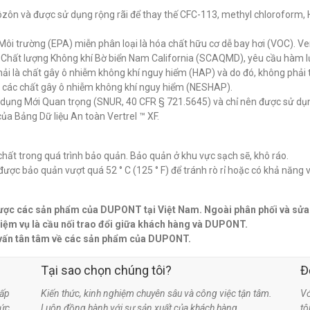
ôzôn và được sử dụng rộng rãi để thay thế CFC-113, methyl chloroform,
ôi trường (EPA) miễn phân loại là hóa chất hữu cơ dễ bay hơi (VOC). Ver
ý Chất lượng Không khí Bờ biển Nam California (SCAQMD), yêu cầu hàm 
hải là chất gây ô nhiễm không khí nguy hiểm (HAP) và do đó, không phải
về các chất gây ô nhiễm không khí nguy hiểm (NESHAP).
 dụng Mới Quan trọng (SNUR, 40 CFR § 721.5645) và chỉ nên được sử dụ
ủa Bảng Dữ liệu An toàn Vertrel ™ XF.
chất trong quá trình bảo quản. Bảo quản ở khu vực sạch sẽ, khô ráo.
ược bảo quản vượt quá 52 ° C (125 ° F) để tránh rò rỉ hoặc có khả năng 
 lược các sản phẩm của DUPONT tại Việt Nam. Ngoài phân phối và sử
m vụ là cầu nối trao đổi giữa khách hàng và DUPONT.
 vấn tân tâm về các sản phẩm của DUPONT.
Tại sao chọn chúng tôi?
Đ
ấp
Kiến thức, kinh nghiệm chuyên sâu và công việc tận tâm.
Vớ
hức
Luôn đồng hành với sự sản xuất của khách hàng.
t