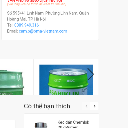
VĂN PHÒNG GIAO DỊCH HÀ NỘI
(Vui lòng liên hệ trước để kiểm tra tồn kho)
Số 595/41 Lĩnh Nam, Phường Lĩnh Nam, Quận
Hoàng Mai, TP. Hà Nội.
Tel:
0389.949.316
Email:
c
am.p@bma-vietnam.com
Có thể bạn thích
Keo dán Chemlok
207 Primer