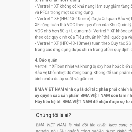
3. Tính chất môi trường
- Vertrel ™ XF không có khả năng làm suy giảm tầng 
và PFCs trong một số ứng dụng.
- Vertrel ™ XF (HFC 43-10mee) được Cơ quan Bảo vệ M
XF cũng tuân thủ VOC theo quy định của Khu Quản l
VOC nhỏ hơn 50 g / L dung môi. Vertrel ™ XF không p
theo các quy định của Tiêu chuẩn khí thải quốc gia 
- Vertrel ™ XF (HFC-43-10mee) tuân theo Quy tắc Sử
trong các ứng dụng được chỉ ra trong phần quy định c
4. Bảo quản
Vertrel ™ XF bền nhiệt và không bị ôxy hóa hoặc biến 
Bảo vệ khỏi nhiệt độ đóng băng. Không để sản phẩm đ
bình chứa do áp suất và giãn nở.
BMA VIỆT NAM vinh dự là đối tác phân phối chiến
ủy quyền các sản phẩm BMA VIỆT NAM còn làm nhiệ
Hãy liên hệ tới BMA VIỆT NAM để nhận được sự tư
Chúng tôi là ai?
BMA VIỆT NAM là nhà đối tác chiến lược cung c
nguyên phụ liệu ngành công nghiệp được chính t