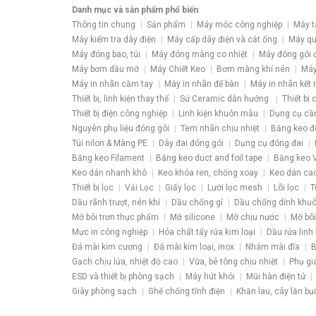
Danh mục và sản phẩm phổ biến
:
Thông tin chung
Sản phẩm
Máy móc công nghiệp
Máy t
Máy kiểm tra dây điện
Máy cấp dây điện và cắt ống
Máy qu
Máy đóng bao, túi
Máy đóng màng co nhiệt
Máy đóng gói 
Máy bơm dầu mỡ
Máy Chiết Keo
Bơm màng khí nén
Máy
Máy in nhãn cầm tay
Máy in nhãn để bàn
Máy in nhãn kết 
Thiết bị, linh kiện thay thế
Sứ Ceramic dẫn hướng
Thiết bị
Thiết bị điện công nghiệp
Linh kiện khuôn mẫu
Dụng cụ cầ
Nguyên phụ liệu đóng gói
Tem nhãn chịu nhiệt
Băng keo đ
Túi nilon & Màng PE
Dây đai đóng gói
Dụng cụ đóng đai
Băng keo Filament
Băng keo duct and foil tape
Băng keo V
Keo dán nhanh khô
Keo khóa ren, chống xoay
Keo dán ca
Thiết bị lọc
Vải Lọc
Giấy lọc
Lưới lọc mesh
Lõi lọc
T
Dầu rãnh trượt, nén khí
Dầu chống gỉ
Dầu chống dính khu
Mỡ bôi trơn thực phẩm
Mỡ silicone
Mỡ chịu nước
Mỡ bôi
Mực in công nghiệp
Hóa chất tẩy rửa kim loại
Dầu rửa linh 
Đá mài kim cương
Đá mài kim loại, inox
Nhám mài đĩa
B
Gạch chịu lửa, nhiệt độ cao
Vữa, bê tông chịu nhiệt
Phụ gi
ESD và thiết bị phòng sạch
Máy hút khói
Mũi hàn điện tử
Giày phòng sạch
Ghế chống tĩnh điện
Khăn lau, cây lăn bụi