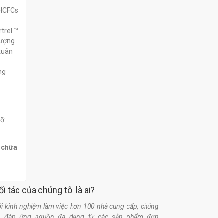
 HCFCs
trel ™
lượng
 tuân
ng
vỡ
a chữa
ối tác của chúng tôi là ai?
i kinh nghiệm làm việc hơn 100 nhà cung cấp, chúng
ôi đáp ứng nguồn đa dạng từ các sản phẩm đơn