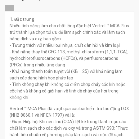
Dầu rửa Dupont Vertrel
Dầu rửa Dupont Vertrel
Specialty
SFR
1. Đặc trưng
Nhiều tính năng làm cho chất lỏng đặc biệt Vertrel ™ MCA Plus
trở thành lựa chọn tối ưu để làm sạch chính xác và làm sạch
đ
đ
0
0
bằng dịch vụ oxy, bao gồm:
- Tương thích với nhiều loại nhựa, chất đàn hồi và kim loại
- Khả năng thay thế CFC-113, methyl-chloroform (1,1,1-TCA),
hydrochlorofluorocarbons (HCFCs), và perfluorocarbons
(PFCs) trong nhiều ứng dụng
- Khả năng thanh toán tuyệt vời (KB = 25) với khả năng làm
sạch các dạng hình học phức tạp
- Tính không cháy khi không có điểm chớp cháy cốc kín hoặc
cốc hở và không có giới hạn về tính dễ cháy của hơi trong
không khí.
Vertrel ™ MCA Plus đã vượt qua các bài kiểm tra tác động LOX
(NHB 8060.1 và NF EN 1797) và là:
- Được Hiệp hội Khí nén, Inc (CGA) liệt kê trong Danh mục các
chất làm sạch cho các dịch vụ oxy và trong ASTM G93: "Thực
hành tiêu chuẩn về phương pháp làm sạch và mức độ sạch