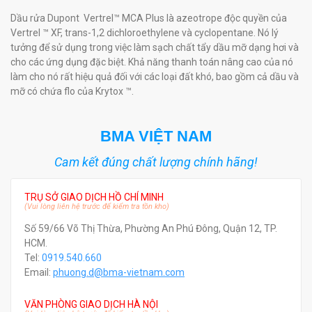
Dầu rửa Dupont Vertrel™ MCA Plus là azeotrope độc quyền của
Vertrel ™ XF, trans-1,2 dichloroethylene và cyclopentane. Nó lý
tưởng để sử dụng trong việc làm sạch chất tẩy dầu mỡ dạng hơi và
cho các ứng dụng đặc biệt. Khả năng thanh toán nâng cao của nó
làm cho nó rất hiệu quả đối với các loại đất khó, bao gồm cả dầu và
mỡ có chứa flo của Krytox ™.
BMA VIỆT NAM
Cam kết đúng chất lượng chính hãng!
TRỤ SỞ GIAO DỊCH HỒ CHÍ MINH
(Vui lòng liên hệ trước để kiểm tra tồn kho)
Số 59/66 Võ Thị Thừa, Phường An Phú Đông, Quận 12, TP.
HCM.
Tel:
0919.540.660
Email:
phuong.d@bma-vietnam.com
VĂN PHÒNG GIAO DỊCH HÀ NỘI