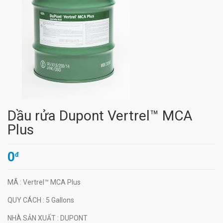
Dầu rửa Dupont Vertrel™ MCA
Plus
0
đ
MÃ
: Vertrel™ MCA Plus
QUY CÁCH
: 5 Gallons
NHÀ SẢN XUẤT
: DUPONT