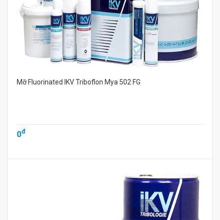
Mỡ Fluorinated IKV Triboflon Mya 502 FG
đ
0